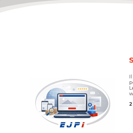
S
I
p
L
w
2