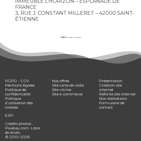
IMMEUBLE L’HORIZON – ESPLANADE DE
FRANCE
3, RUE J. CONSTANT MILLERET – 42000 SAINT-
ÉTIENNE
RGPD
-
CGV
Nos offres
Présentation
Mentions légales
Site carte de visite
Création site
Politique de
Site vitrine
internet
confidentialité
Site e-commerce
Refonte site internet
Politique
Nos réalisations
d’utilisation des
Formulaire de
cookies
contact
EJPI
Crédits photos :
Pixabay.com
Libre
de droits
© 2010-2026