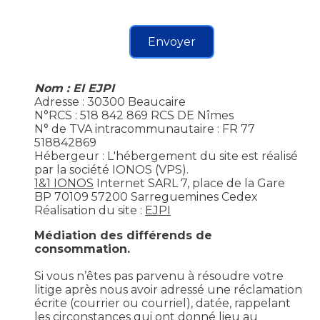
Envoyer
Nom : EI EJPI
Adresse : 30300 Beaucaire
N°RCS : 518 842 869 RCS DE Nîmes
N° de TVA intracommunautaire : FR 77
518842869
Hébergeur : L'hébergement du site est réalisé
par la société IONOS (VPS).
1&1 IONOS
Internet SARL 7, place de la Gare
BP 70109 57200 Sarreguemines Cedex
Réalisation du site :
EJPI
Médiation des différends de
consommation.
Si vous n’êtes pas parvenu à résoudre votre
litige après nous avoir adressé une réclamation
écrite (courrier ou courriel), datée, rappelant
les circonstances qui ont donné lieu au